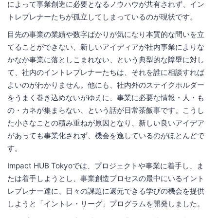
によって事業創造に必要となるノウハウが共有されず、イン
トレプレナーたちが孤立してしまっているのが現状です。
目先の事業の業績や数字ばかりが気になり本質的な問いを立
てることができない、新しいアイディアが社内事業によりな
かなか事業に落としこまれない、という典型的な障壁に対し
て、社内のイントレプレナーたちは、それを誰に相談すれば
よいのがわかりません。他にも、社内外のステイクホルダー
をうまく巻き込めないがゆえに、事業に必要な情報・人・も
の・カネが集まらない、という話が日常茶飯事です。こうし
た小さなことの積み重ねが原因となり、新しい良いアイデア
があっても事業化されず、機会を逸しているのがほとんどで
す。
Impact HUB Tokyoでは、プロジェクトや事業に着手し、ま
たは着手しようとし、事業創造プロセスの最中にいるイント
レプレナー達に、日々の課題に還元できる学びの機会を提供
しようと「イントレ・リーグ」プログラムを開発しました。